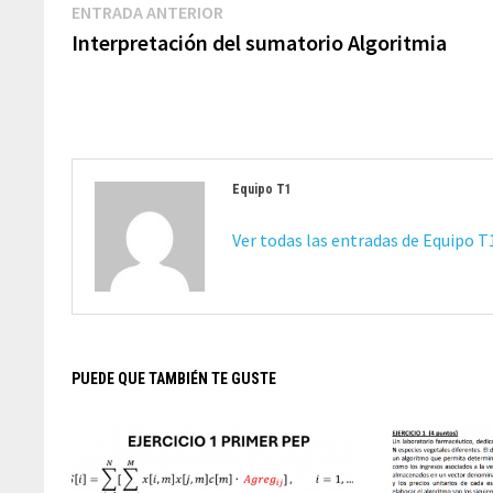
Navegación
Entrada
ENTRADA ANTERIOR
de
anterior:
Interpretación del sumatorio Algoritmia
entradas
Equipo T1
Ver todas las entradas de Equipo 
PUEDE QUE TAMBIÉN TE GUSTE