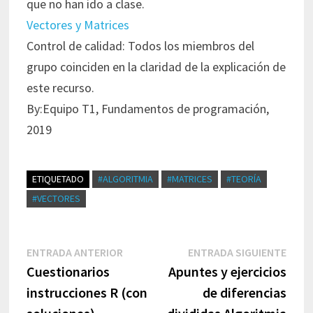
que no han ido a clase.
Vectores y Matrices
Control de calidad: Todos los miembros del
grupo coinciden en la claridad de la explicación de
este recurso.
By:Equipo T1, Fundamentos de programación,
2019
ETIQUETADO
#ALGORITMIA
#MATRICES
#TEORÍA
#VECTORES
Navegación
Entrada
Entr
ENTRADA ANTERIOR
ENTRADA SIGUIENTE
de
anterior:
sigui
Cuestionarios
Apuntes y ejercicios
entradas
instrucciones R (con
de diferencias