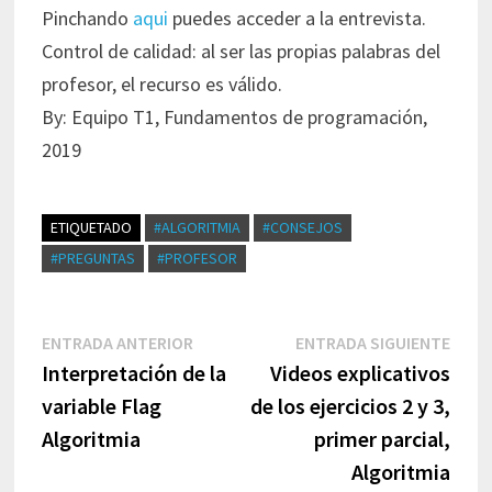
Pinchando
aqui
puedes acceder a la entrevista.
Control de calidad: al ser las propias palabras del
profesor, el recurso es válido.
By: Equipo T1, Fundamentos de programación,
2019
ETIQUETADO
#ALGORITMIA
#CONSEJOS
#PREGUNTAS
#PROFESOR
Navegación
Entrada
Entr
ENTRADA ANTERIOR
ENTRADA SIGUIENTE
de
anterior:
sigui
Interpretación de la
Videos explicativos
entradas
variable Flag
de los ejercicios 2 y 3,
Algoritmia
primer parcial,
Algoritmia