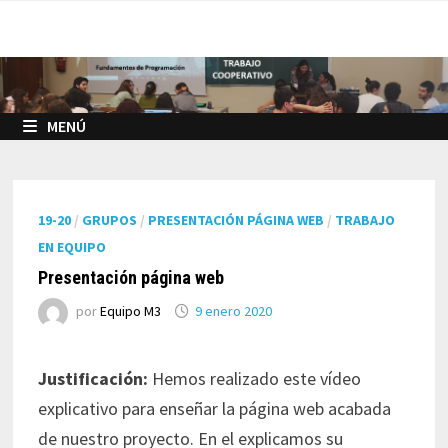
Saltar
al
contenido
MENÚ
19-20
/
GRUPOS
/
PRESENTACIÓN PÁGINA WEB
/
TRABAJO
EN EQUIPO
Presentación página web
por
Equipo M3
9 enero 2020
Justificación:
Hemos realizado este vídeo
explicativo para enseñar la página web acabada
de nuestro proyecto. En el explicamos su