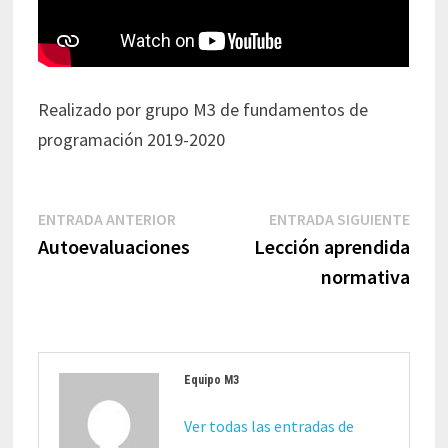
Realizado por grupo M3 de fundamentos de
programación 2019-2020
Navegación
Entrada
Entr
ENTRADA ANTERIOR
ENTRADA SIGUIENTE
de
anterior:
sigui
Autoevaluaciones
Lección aprendida
entradas
normativa
Equipo M3
Ver todas las entradas de