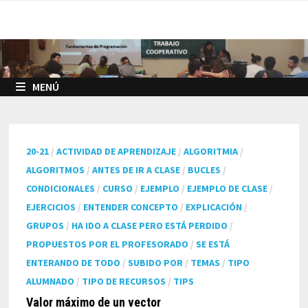
Saltar
al
contenido
MENÚ
20-21
/
ACTIVIDAD DE APRENDIZAJE
/
ALGORITMIA
/
ALGORITMOS
/
ANTES DE IR A CLASE
/
BUCLES
/
CONDICIONALES
/
CURSO
/
EJEMPLO
/
EJEMPLO DE CLASE
/
EJERCICIOS
/
ENTENDER CONCEPTO
/
EXPLICACIÓN
/
GRUPOS
/
HA IDO A CLASE PERO ESTÁ PERDIDO
/
PROPUESTOS POR EL PROFESORADO
/
SE ESTÁ
ENTERANDO DE TODO
/
SUBIDO POR
/
TEMAS
/
TIPO
ALUMNADO
/
TIPO DE RECURSOS
/
TIPS
Valor máximo de un vector