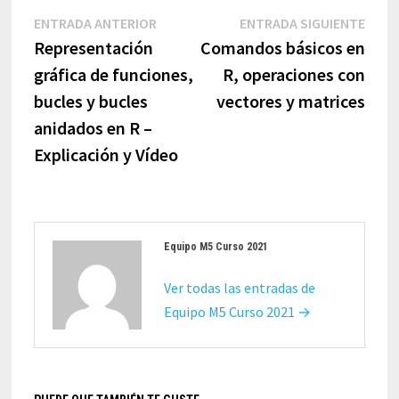
Navegación
Entrada
Entr
ENTRADA ANTERIOR
ENTRADA SIGUIENTE
de
anterior:
sigui
Representación
Comandos básicos en
entradas
gráfica de funciones,
R, operaciones con
bucles y bucles
vectores y matrices
anidados en R –
Explicación y Vídeo
Equipo M5 Curso 2021
Ver todas las entradas de
Equipo M5 Curso 2021 →