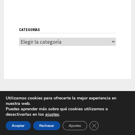
CATEGORÍAS
Categorías
Utilizamos cookies para ofrecerte la mejor experiencia en
nuestra web.
Puedes aprender más sobre qué cookies utilizamos o
desactivarlas en los
ajustes
.
LITI 2025 Laboratorio de Innovación en Tecnologías de la
CERRAR EL BANNER
Información Funciona con
WordPress
y
Bam
.
Aceptar
Rechazar
Ajustes