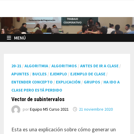
Saltar
al
contenido
MENÚ
20-21
/
ALGORITMIA
/
ALGORITMOS
/
ANTES DE IR A CLASE
/
APUNTES
/
BUCLES
/
EJEMPLO
/
EJEMPLO DE CLASE
/
ENTENDER CONCEPTO
/
EXPLICACIÓN
/
GRUPOS
/
HA IDO A
CLASE PERO ESTÁ PERDIDO
Vector de subintervalos
por
Equipo M5 Curso 2021
21 noviembre 2020
Esta es una explicación sobre cómo generar un