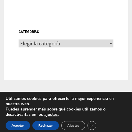
CATEGORÍAS
Categorías
Utilizamos cookies para ofrecerte la mejor experiencia en
nuestra web.
Puedes aprender más sobre qué cookies utilizamos o
desactivarlas en los
ajustes
.
LITI 2025 Laboratorio de Innovación en Tecnologías de la
CERRAR EL BANNER
Información Funciona con
WordPress
y
Bam
.
Aceptar
Rechazar
Ajustes