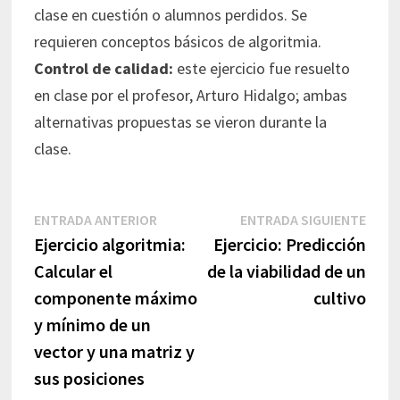
clase en cuestión o alumnos perdidos. Se
requieren conceptos básicos de algoritmia.
Control de calidad:
este ejercicio fue resuelto
en clase por el profesor, Arturo Hidalgo; ambas
alternativas propuestas se vieron durante la
clase.
Navegación
Entrada
Entr
ENTRADA ANTERIOR
ENTRADA SIGUIENTE
de
anterior:
sigui
Ejercicio algoritmia:
Ejercicio: Predicción
entradas
Calcular el
de la viabilidad de un
componente máximo
cultivo
y mínimo de un
vector y una matriz y
sus posiciones