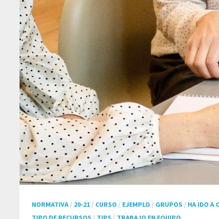
NORMATIVA
/
20-21
/
CURSO
/
EJEMPLO
/
GRUPOS
/
HA IDO A
TIPO DE RECURSOS
/
TIPS
/
TRABAJO EN EQUIPO