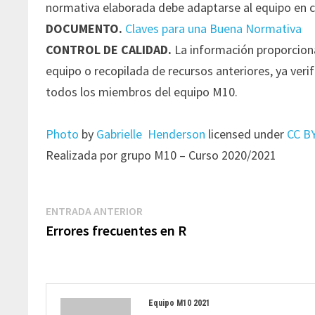
normativa elaborada debe adaptarse al equipo en c
DOCUMENTO.
Claves para una Buena Normativa
CONTROL DE CALIDAD.
La información proporciona
equipo o recopilada de recursos anteriores, ya ve
todos los miembros del equipo M10.
Photo
by
Gabrielle Henderson
licensed under
CC BY
Realizada por grupo M10 – Curso 2020/2021
Navegación
Entrada
ENTRADA ANTERIOR
de
anterior:
Errores frecuentes en R
entradas
Equipo M10 2021