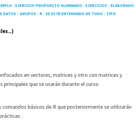
EMPLO
/
EJERCICIO PROPUESTO ALUMNADO
/
EJERCICIOS
/
ELABORADO
E DATOS
/
GRUPOS
/
R
/
SE ESTÁ ENTERANDO DE TODO
/
TIPO
cles…)
 enfocados en vectores, matrices y otro con matrices y
os principales que se usarán durante el curso.
los comandos básicos de R que posteriormente se utilizarán
prácticas.