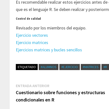
Es recomendable realizar estos ejercicios antes de 
que es el lenguaje R. Se deben realizar y posteriorm
Control de calidad
Revisado por los miembros del equipo.
Ejercicio vectores
Ejercicio matrices
Ejercicios matrices y bucles sencillos
ETIQUETADO
#ALUMNOS
#EJERCICIO
#MATRICES
#R
Navegación
Entrada
ENTRADA ANTERIOR
de
anterior:
Cuestionario sobre funciones y estructuras
entradas
condicionales en R