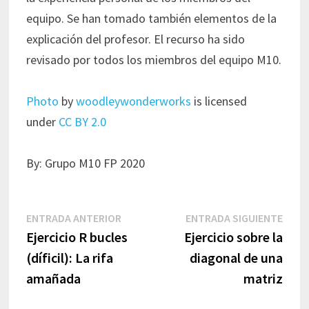
equipo. Se han tomado también elementos de la
explicación del profesor. El recurso ha sido
revisado por todos los miembros del equipo M10.
Photo
by
woodleywonderworks
is licensed
under
CC BY 2.0
By: Grupo M10 FP 2020
Navegación
Entrada
Entr
ENTRADA ANTERIOR
ENTRADA SIGUIENTE
de
anterior:
sigui
Ejercicio R bucles
Ejercicio sobre la
entradas
(díficil): La rifa
diagonal de una
amañada
matriz