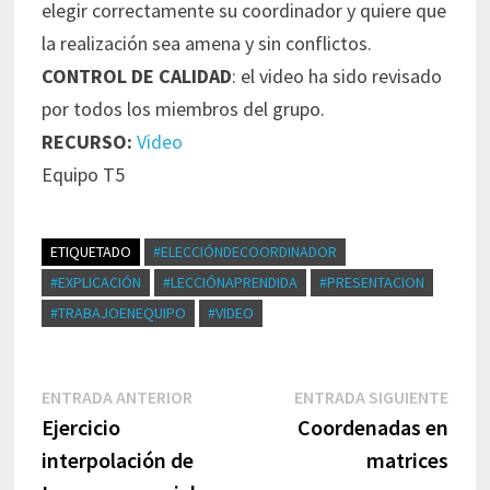
elegir correctamente su coordinador y quiere que
la realización sea amena y sin conflictos.
CONTROL DE CALIDAD
: el video ha sido revisado
por todos los miembros del grupo.
RECURSO:
Video
Equipo T5
ETIQUETADO
#ELECCIÓNDECOORDINADOR
#EXPLICACIÓN
#LECCIÓNAPRENDIDA
#PRESENTACION
#TRABAJOENEQUIPO
#VIDEO
Navegación
Entrada
Entr
ENTRADA ANTERIOR
ENTRADA SIGUIENTE
de
anterior:
sigui
Ejercicio
Coordenadas en
entradas
interpolación de
matrices