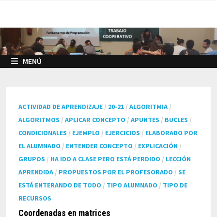
Saltar
al
contenido
MENÚ
ACTIVIDAD DE APRENDIZAJE
/
20-21
/
ALGORITMIA
/
ALGORITMOS
/
APLICAR CONCEPTO
/
APUNTES
/
BUCLES
/
CONDICIONALES
/
EJEMPLO
/
EJERCICIOS
/
ELABORADO POR
EL ALUMNADO
/
ENTENDER CONCEPTO
/
EXPLICACIÓN
/
GRUPOS
/
HA IDO A CLASE PERO ESTÁ PERDIDO
/
LECCIÓN
APRENDIDA
/
PROPUESTOS POR EL PROFESORADO
/
SE
ESTÁ ENTERANDO DE TODO
/
TIPO ALUMNADO
/
TIPO DE
RECURSOS
Coordenadas en matrices