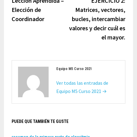
Lección Aprendida –
EJERCICIO 2:
entradas
Elección de
Matrices, vectores,
Coordinador
bucles, intercambiar
valores y decir cuál es
el mayor.
Equipo M5 Curso 2021
Ver todas las entradas de
Equipo M5 Curso 2021 →
PUEDE QUE TAMBIÉN TE GUSTE
resumen de la primera parte de algoritmia