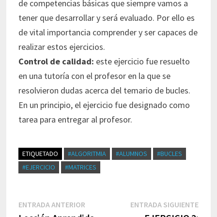
de competencias básicas que siempre vamos a
tener que desarrollar y será evaluado. Por ello es
de vital importancia comprender y ser capaces de
realizar estos ejercicios.
Control de calidad:
este ejercicio fue resuelto
en una tutoría con el profesor en la que se
resolvieron dudas acerca del temario de bucles.
En un principio, el ejercicio fue designado como
tarea para entregar al profesor.
ETIQUETADO
#ALGORITMIA
#ALUMNOS
#BUCLES
#EJERCICIO
#MATRICES
Navegación
Entrada
Entr
ENTRADA ANTERIOR
ENTRADA SIGUIENTE
de
anterior:
sigui