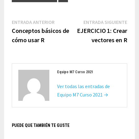
Navegación
Entrada
Entr
ENTRADA ANTERIOR
ENTRADA SIGUIENTE
de
anterior:
sigui
Conceptos básicos de
EJERCICIO 1: Crear
entradas
cómo usar R
vectores en R
Equipo M7 Curso 2021
Ver todas las entradas de
Equipo M7 Curso 2021 →
PUEDE QUE TAMBIÉN TE GUSTE