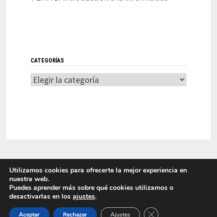
CATEGORÍAS
Categorías
Utilizamos cookies para ofrecerte la mejor experiencia en
nuestra web.
Puedes aprender más sobre qué cookies utilizamos o
desactivarlas en los
ajustes
.
LITI 2025 Laboratorio de Innovación en Tecnologías de la
CERRAR EL BANNER
Información Funciona con
WordPress
y
Bam
.
Aceptar
Rechazar
Ajustes