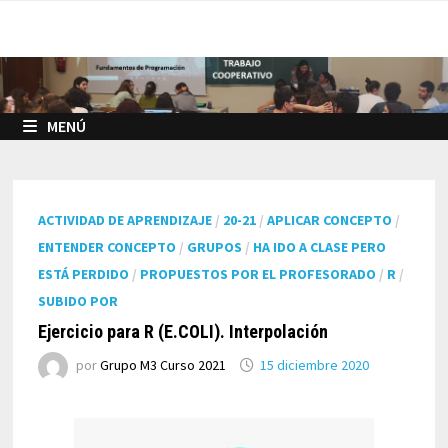
Saltar
al
contenido
MENÚ
ACTIVIDAD DE APRENDIZAJE
/
20-21
/
APLICAR CONCEPTO
/
ENTENDER CONCEPTO
/
GRUPOS
/
HA IDO A CLASE PERO
ESTÁ PERDIDO
/
PROPUESTOS POR EL PROFESORADO
/
R
/
SUBIDO POR
Ejercicio para R (E.COLI). Interpolación
por
Grupo M3 Curso 2021
15 diciembre 2020