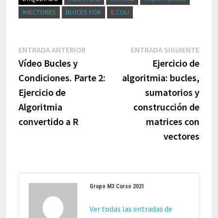
#VECTORES
BLUCES FOR
E.COLI
Navegación
Entrada
Entr
ENTRADA ANTERIOR
ENTRADA SIGUIENTE
de
anterior:
sigui
Vídeo Bucles y
Ejercicio de
entradas
Condiciones. Parte 2:
algoritmia: bucles,
Ejercicio de
sumatorios y
Algoritmia
construcción de
convertido a R
matrices con
vectores
Grupo M3 Curso 2021
Ver todas las entradas de