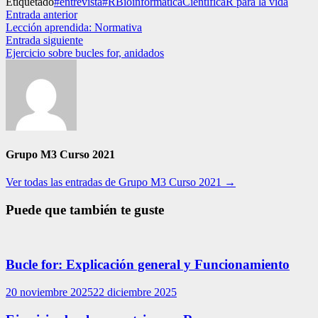
Etiquetado
#entrevista
#R
Bioinformática
Científica
R para la vida
Navegación
Entrada
Entrada anterior
anterior:
Lección aprendida: Normativa
de
Entrada
Entrada siguiente
entradas
siguiente:
Ejercicio sobre bucles for, anidados
Grupo M3 Curso 2021
Ver todas las entradas de Grupo M3 Curso 2021 →
Puede que también te guste
Bucle for: Explicación general y Funcionamiento
20 noviembre 2025
22 diciembre 2025