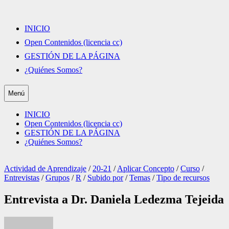
Saltar
al
contenido
INICIO
Open Contenidos (licencia cc)
GESTIÓN DE LA PÁGINA
¿Quiénes Somos?
Menú
INICIO
Open Contenidos (licencia cc)
GESTIÓN DE LA PÁGINA
¿Quiénes Somos?
Actividad de Aprendizaje
/
20-21
/
Aplicar Concepto
/
Curso
/
Entrevistas
/
Grupos
/
R
/
Subido por
/
Temas
/
Tipo de recursos
Entrevista a Dr. Daniela Ledezma Tejeida