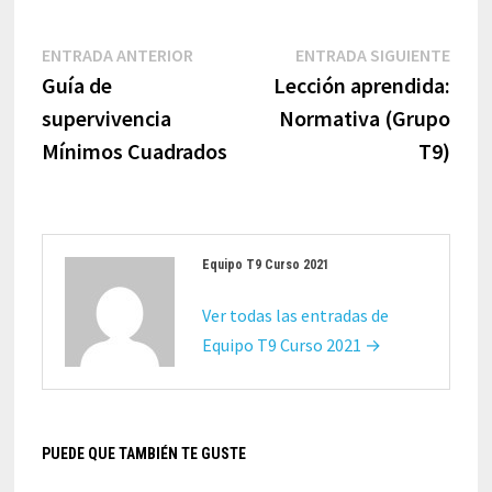
Navegación
Entrada
Entr
ENTRADA ANTERIOR
ENTRADA SIGUIENTE
de
anterior:
sigui
Guía de
Lección aprendida:
entradas
supervivencia
Normativa (Grupo
Mínimos Cuadrados
T9)
Equipo T9 Curso 2021
Ver todas las entradas de
Equipo T9 Curso 2021 →
PUEDE QUE TAMBIÉN TE GUSTE