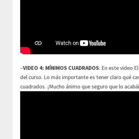
–
VIDEO 4: MÍNIMOS CUADRADOS
: En este video E
del curso. Lo más importante es tener claro qué ca
cuadrados. ¡Mucho ánimo que seguro que lo acabá