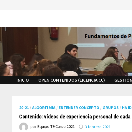
Saltar
al
contenido
INICIO
OPEN CONTENIDOS (LICENCIA CC)
GESTIÓN
20-21
/
ALGORITMIA
/
ENTENDER CONCEPTO
/
GRUPOS
/
HA I
Contenido: vídeos de experiencia personal de cada
por
Equipo T9 Curso 2021
3 febrero 2021