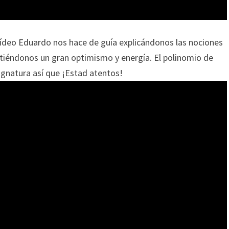
vídeo Eduardo nos hace de guía explicándonos las nociones
tiéndonos un gran optimismo y energía. El polinomio de
ignatura así que ¡Estad atentos!