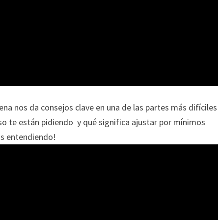
lena nos da consejos clave en una de las partes más difíciles
so te están pidiendo y qué significa ajustar por mínimos
is entendiendo!