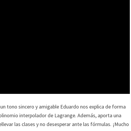
 un tono sincero y amigable Eduardo nos explica de forma
l polinomio interpolador de Lagrange. Además, aporta una
llevar las clases y no desesperar ante las fórmulas. ¡Mucho