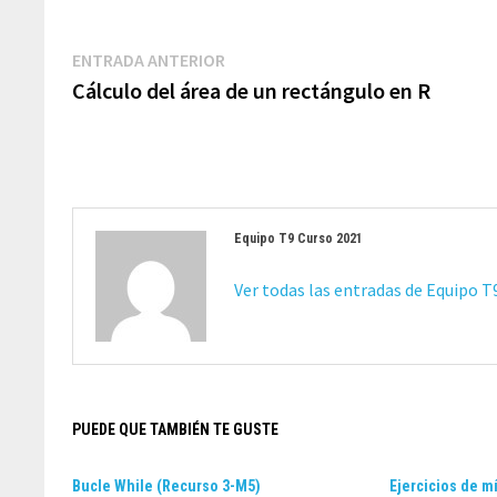
Navegación
Entrada
ENTRADA ANTERIOR
de
anterior:
Cálculo del área de un rectángulo en R
entradas
Equipo T9 Curso 2021
Ver todas las entradas de Equipo 
PUEDE QUE TAMBIÉN TE GUSTE
Bucle While (Recurso 3-M5)
Ejercicios de 