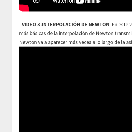
–
VIDEO 3:INTERPOLACIÓN DE NEWTON
: En este 
más básicas de la interpolación de Newton transmi
Newton va a aparecer más veces a lo largo de la as