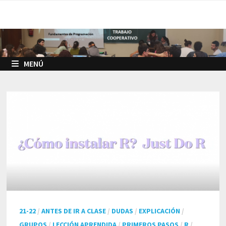
Saltar
al
contenido
MENÚ
21-22
/
ANTES DE IR A CLASE
/
DUDAS
/
EXPLICACIÓN
/
GRUPOS
/
LECCIÓN APRENDIDA
/
PRIMEROS PASOS
/
R
/