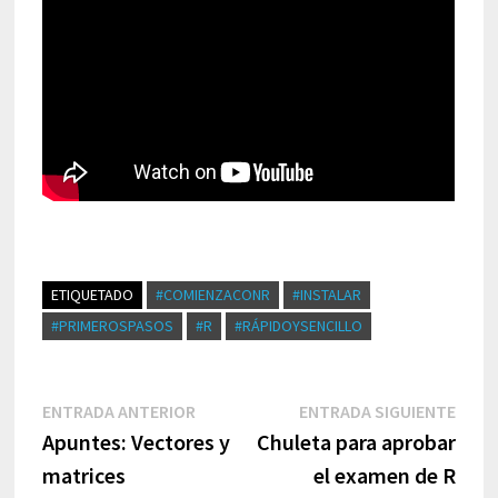
ETIQUETADO
#COMIENZACONR
#INSTALAR
#PRIMEROSPASOS
#R
#RÁPIDOYSENCILLO
Navegación
Entrada
Entr
ENTRADA ANTERIOR
ENTRADA SIGUIENTE
de
anterior:
sigui
Apuntes: Vectores y
Chuleta para aprobar
entradas
matrices
el examen de R