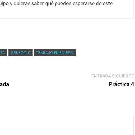
quipo y quieran saber qué pueden esperarse de este
STA
GRUPOT10
TRABAJO EN EQUIPO
ENTRADA SIGUIENTE
zada
Práctica 4