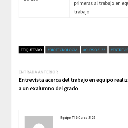
primeras al trabajo en e
trabajo
ETIQUETADO
#BIOTECNOLOGÍA
#CURSO2122
#ENTREVI
Navegación
Entrada
ENTRADA ANTERIOR
de
anterior:
Entrevista acerca del trabajo en equipo reali
entradas
a un exalumno del grado
Equipo T10 Curso 2122