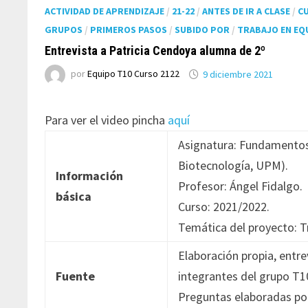
ACTIVIDAD DE APRENDIZAJE
/
21-22
/
ANTES DE IR A CLASE
/
C
GRUPOS
/
PRIMEROS PASOS
/
SUBIDO POR
/
TRABAJO EN EQ
Entrevista a Patricia Cendoya alumna de 2º
por
Equipo T10 Curso 2122
9 diciembre 2021
Para ver el video pincha
aquí
Asignatura: Fundamentos
Biotecnología, UPM).
Información
Profesor: Ángel Fidalgo.
básica
Curso: 2021/2022.
Temática del proyecto: T
Elaboración propia, entr
Fuente
integrantes del grupo T1
Preguntas elaboradas por