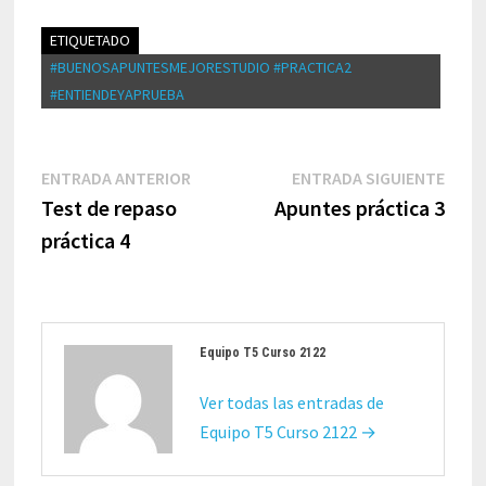
ETIQUETADO
#BUENOSAPUNTESMEJORESTUDIO #PRACTICA2
#ENTIENDEYAPRUEBA
Navegación
Entrada
Entr
ENTRADA ANTERIOR
ENTRADA SIGUIENTE
de
anterior:
sigui
Test de repaso
Apuntes práctica 3
entradas
práctica 4
Equipo T5 Curso 2122
Ver todas las entradas de
Equipo T5 Curso 2122 →