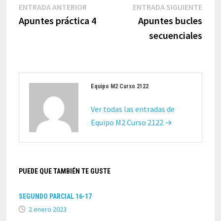
Navegación
Entrada
Entr
ENTRADA ANTERIOR
ENTRADA SIGUIENTE
de
anterior:
sigui
Apuntes práctica 4
Apuntes bucles
entradas
secuenciales
Equipo M2 Curso 2122
Ver todas las entradas de
Equipo M2 Curso 2122 →
PUEDE QUE TAMBIÉN TE GUSTE
SEGUNDO PARCIAL 16-17
2 enero 2023