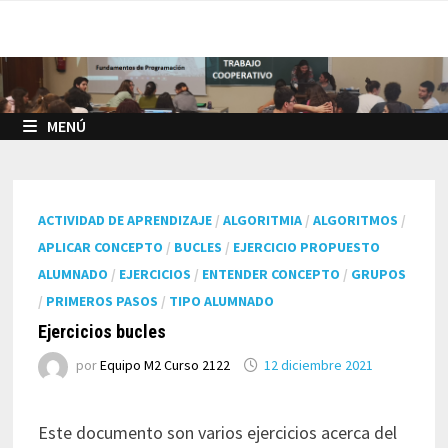
Saltar
al
contenido
MENÚ
ACTIVIDAD DE APRENDIZAJE
/
ALGORITMIA
/
ALGORITMOS
/
APLICAR CONCEPTO
/
BUCLES
/
EJERCICIO PROPUESTO
ALUMNADO
/
EJERCICIOS
/
ENTENDER CONCEPTO
/
GRUPOS
/
PRIMEROS PASOS
/
TIPO ALUMNADO
Ejercicios bucles
por
Equipo M2 Curso 2122
12 diciembre 2021
Este documento son varios ejercicios acerca del