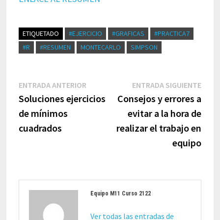
ETIQUETADO
#EJERCICIO
#GRAFICAS
#PRACTICA7
#R
#RESUMEN
MONTECARLO
SIMPSON
Navegación
Entrada
Entr
ENTRADA ANTERIOR
ENTRADA SIGUIENTE
de
anterior:
sigui
Soluciones ejercicios
Consejos y errores a
entradas
de mínimos
evitar a la hora de
cuadrados
realizar el trabajo en
equipo
Equipo M11 Curso 2122
Ver todas las entradas de