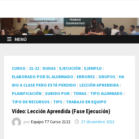
Saltar
al
contenido
MENÚ
CURSO
/
21-22
/
DUDAS
/
EJECUCIÓN
/
EJEMPLO
/
ELABORADO POR EL ALUMNADO
/
ERRORES
/
GRUPOS
/
HA
IDO A CLASE PERO ESTÁ PERDIDO
/
LECCIÓN APRENDIDA
/
PLANIFICACIÓN
/
SUBIDO POR
/
TEMAS
/
TIPO ALUMNADO
/
TIPO DE RECURSOS
/
TIPS
/
TRABAJO EN EQUIPO
Vídeo: Lección Aprendida (Fase Ejecución)
por
Equipo T7 Curso 2122
27 diciembre 2021