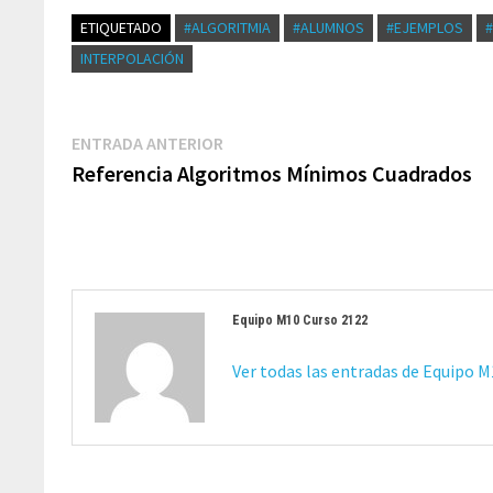
ETIQUETADO
#ALGORITMIA
#ALUMNOS
#EJEMPLOS
INTERPOLACIÓN
Navegación
Entrada
ENTRADA ANTERIOR
de
anterior:
Referencia Algoritmos Mínimos Cuadrados
entradas
Equipo M10 Curso 2122
Ver todas las entradas de Equipo 