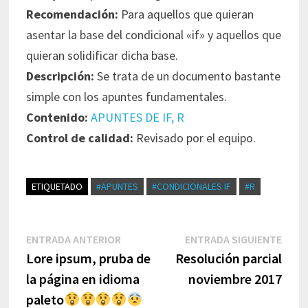
Recomendación:
Para aquellos que quieran
asentar la base del condicional «if» y aquellos que
quieran solidificar dicha base.
Descripción:
Se trata de un documento bastante
simple con los apuntes fundamentales.
Contenido:
APUNTES DE IF, R
Control de calidad:
Revisado por el equipo.
ETIQUETADO
#APUNTES
#CONDICIONALES IF
#R
Navegación
Entrada
Entr
ENTRADA ANTERIOR
ENTRADA SIGUIENTE
de
anterior:
sigui
Lore ipsum, pruba de
Resolución parcial
entradas
la página en idioma
noviembre 2017
paleto