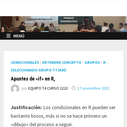
Saltar
al
contenido
MENÚ
CONDICIONALES
/
ENTENDER CONCEPTO
/
GRUPOS
/
R
/
SELECCIONADO GRUPO T7 (KM)
Apuntes de «if» en R,
por
EQUIPO T4 CURSO 2223
17 noviembre 2022
Justificación:
Los condicionales en R pueden ser
bastante liosos, más si no se hace primero un
«dibujo» del proceso a seguir.