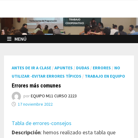
Saltar
al
contenido
MENÚ
ANTES DE IR A CLASE
/
APUNTES
/
DUDAS
/
ERRORES
/
NO
UTILIZAR -EVITAR ERRORES TÍPICOS
/
TRABAJO EN EQUIPO
Errores más comunes
por
EQUIPO M11 CURSO 2223
17 noviembre 2022
Tabla de errores-consejos
Descripción
: hemos realizado esta tabla que