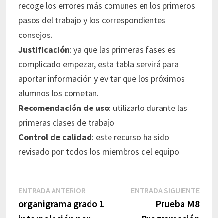
recoge los errores más comunes en los primeros
pasos del trabajo y los correspondientes
consejos.
Justificación
: ya que las primeras fases es
complicado empezar, esta tabla servirá para
aportar información y evitar que los próximos
alumnos los cometan.
Recomendación de uso
: utilizarlo durante las
primeras clases de trabajo
Control de calidad
: este recurso ha sido
revisado por todos los miembros del equipo
Navegación
Entrada
Entr
ENTRADA ANTERIOR
ENTRADA SIGUIENTE
de
anterior:
sigui
organigrama grado 1
Prueba M8
entradas