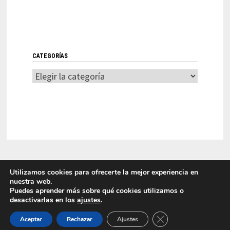
CATEGORÍAS
Categorías
Utilizamos cookies para ofrecerte la mejor experiencia en
nuestra web.
Puedes aprender más sobre qué cookies utilizamos o
desactivarlas en los
ajustes
.
LITI 2025 Laboratorio de Innovación en Tecnologías de la
CERRAR EL BANNER
Información Funciona con
WordPress
y
Bam
.
Aceptar
Rechazar
Ajustes