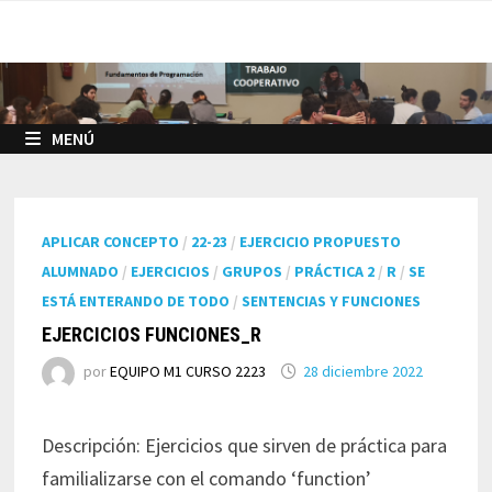
Saltar
al
contenido
MENÚ
APLICAR CONCEPTO
/
22-23
/
EJERCICIO PROPUESTO
ALUMNADO
/
EJERCICIOS
/
GRUPOS
/
PRÁCTICA 2
/
R
/
SE
ESTÁ ENTERANDO DE TODO
/
SENTENCIAS Y FUNCIONES
EJERCICIOS FUNCIONES_R
por
EQUIPO M1 CURSO 2223
28 diciembre 2022
Descripción: Ejercicios que sirven de práctica para
familializarse con el comando ‘function’