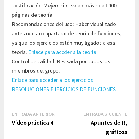
Justificación: 2 ejercicios valen más que 1000
páginas de teoría
Recomendaciones del uso: Haber visualizado
antes nuestro apartado de teoría de funciones,
ya que los ejercicios están muy ligados a esa
teoría.
Enlace para accder a la teoría
Control de calidad: Revisada por todos los
miembros del grupo.
Enlace para acceder a los ejercicios
RESOLUCIONES EJERCICIOS DE FUNCIONES
Navegación
Entrada
Entr
ENTRADA ANTERIOR
ENTRADA SIGUIENTE
de
anterior:
sigui
Vídeo práctica 4
Apuntes de R,
entradas
gráficos