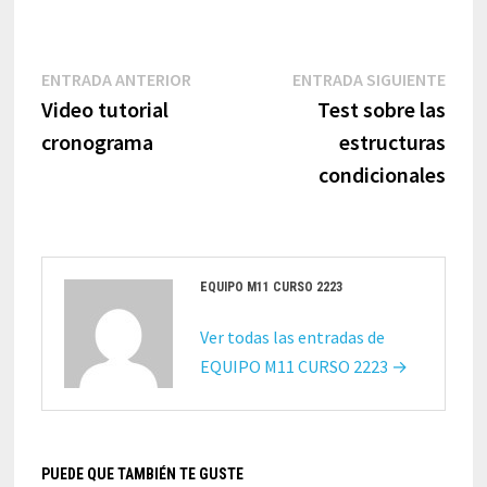
Navegación
Entrada
Entr
ENTRADA ANTERIOR
ENTRADA SIGUIENTE
de
anterior:
sigui
Video tutorial
Test sobre las
entradas
cronograma
estructuras
condicionales
EQUIPO M11 CURSO 2223
Ver todas las entradas de
EQUIPO M11 CURSO 2223 →
PUEDE QUE TAMBIÉN TE GUSTE