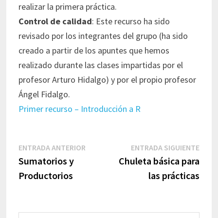
realizar la primera práctica.
Control de calidad
: Este recurso ha sido
revisado por los integrantes del grupo (ha sido
creado a partir de los apuntes que hemos
realizado durante las clases impartidas por el
profesor Arturo Hidalgo) y por el propio profesor
Ángel Fidalgo.
Primer recurso – Introducción a R
Navegación
Entrada
Entr
ENTRADA ANTERIOR
ENTRADA SIGUIENTE
de
anterior:
sigui
Sumatorios y
Chuleta básica para
entradas
Productorios
las prácticas