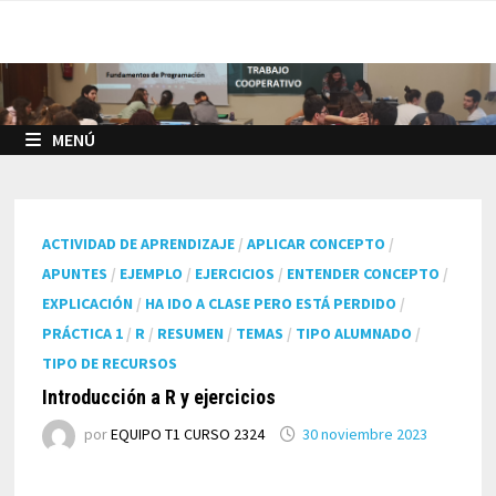
Saltar
al
contenido
MENÚ
ACTIVIDAD DE APRENDIZAJE
/
APLICAR CONCEPTO
/
APUNTES
/
EJEMPLO
/
EJERCICIOS
/
ENTENDER CONCEPTO
/
EXPLICACIÓN
/
HA IDO A CLASE PERO ESTÁ PERDIDO
/
PRÁCTICA 1
/
R
/
RESUMEN
/
TEMAS
/
TIPO ALUMNADO
/
TIPO DE RECURSOS
Introducción a R y ejercicios
por
EQUIPO T1 CURSO 2324
30 noviembre 2023