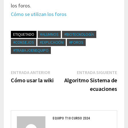
los foros.
Cómo se utilizan los foros
ETIQUETADO
#ALUMNOS
#BIOTECNOLOGÍA
#CONSEJOS
#EXPLICACIÓN
#FOROS
#TRABAJOENEQUIPO
Navegación
Entrada
Entr
ENTRADA ANTERIOR
ENTRADA SIGUIENTE
de
anterior:
sigui
Cómo usar la wiki
Algoritmo Sistema de
entradas
ecuaciones
EQUIPO T10 CURSO 2324