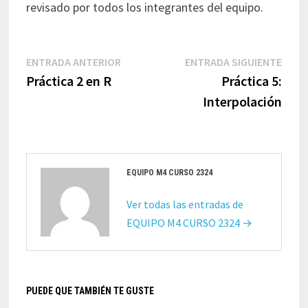
revisado por todos los integrantes del equipo.
Navegación
Entrada
Entr
ENTRADA ANTERIOR
ENTRADA SIGUIENTE
de
anterior:
sigui
Práctica 2 en R
Práctica 5:
entradas
Interpolación
EQUIPO M4 CURSO 2324
Ver todas las entradas de
EQUIPO M4 CURSO 2324 →
PUEDE QUE TAMBIÉN TE GUSTE