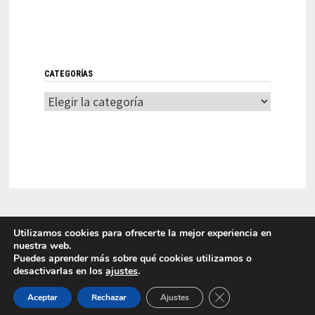
CATEGORÍAS
Categorías
Utilizamos cookies para ofrecerte la mejor experiencia en
nuestra web.
Puedes aprender más sobre qué cookies utilizamos o
desactivarlas en los
ajustes
.
LITI 2025 Laboratorio de Innovación en Tecnologías de la
CERRAR EL BANNER
Información Funciona con
WordPress
y
Bam
.
Aceptar
Rechazar
Ajustes