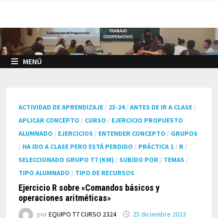
Saltar
al
contenido
MENÚ
ACTIVIDAD DE APRENDIZAJE
/
23-24
/
ANTES DE IR A CLASE
/
APLICAR CONCEPTO
/
CURSO
/
EJERCICIO PROPUESTO
ALUMNADO
/
EJERCICIOS
/
ENTENDER CONCEPTO
/
GRUPOS
/
HA IDO A CLASE PERO ESTÁ PERDIDO
/
PRÁCTICA 1
/
R
/
SELECCIONADO GRUPO T7 (KM)
/
SUBIDO POR
/
TEMAS
/
TIPO ALUMNADO
/
TIPO DE RECURSOS
Ejercicio R sobre «Comandos básicos y
operaciones aritméticas»
por
EQUIPO T7 CURSO 2324
25 diciembre 2023