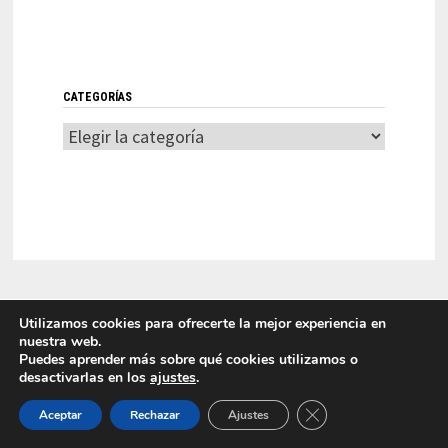
CATEGORÍAS
Categorías
Utilizamos cookies para ofrecerte la mejor experiencia en
nuestra web.
Puedes aprender más sobre qué cookies utilizamos o
desactivarlas en los
ajustes
.
LITI 2025 Laboratorio de Innovación en Tecnologías de la
CERRAR EL BANNER
Información Funciona con
WordPress
y
Bam
.
Aceptar
Rechazar
Ajustes