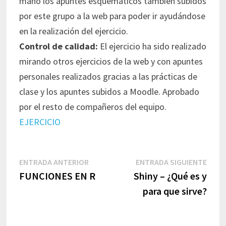
mano los apuntes esquemáticos también subidos
por este grupo a la web para poder ir ayudándose
en la realización del ejercicio.
Control de calidad:
El ejercicio ha sido realizado
mirando otros ejercicios de la web y con apuntes
personales realizados gracias a las prácticas de
clase y los apuntes subidos a Moodle. Aprobado
por el resto de compañeros del equipo.
EJERCICIO
Navegación
Entrada
Entr
ENTRADA ANTERIOR
ENTRADA SIGUIENTE
de
anterior:
sigui
FUNCIONES EN R
Shiny – ¿Qué es y
entradas
para que sirve?