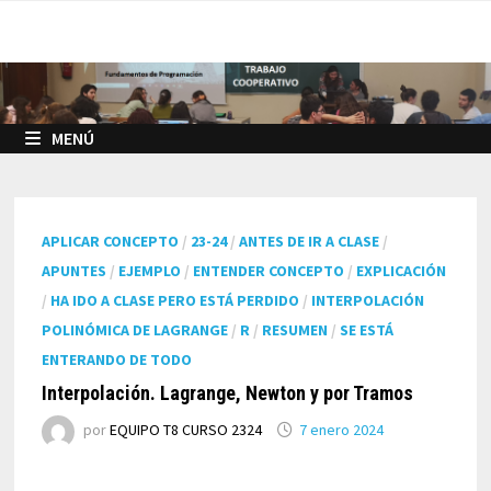
Saltar
al
contenido
MENÚ
APLICAR CONCEPTO
/
23-24
/
ANTES DE IR A CLASE
/
APUNTES
/
EJEMPLO
/
ENTENDER CONCEPTO
/
EXPLICACIÓN
/
HA IDO A CLASE PERO ESTÁ PERDIDO
/
INTERPOLACIÓN
POLINÓMICA DE LAGRANGE
/
R
/
RESUMEN
/
SE ESTÁ
ENTERANDO DE TODO
Interpolación. Lagrange, Newton y por Tramos
por
EQUIPO T8 CURSO 2324
7 enero 2024