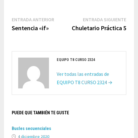
Navegación
Entrada
Entr
ENTRADA ANTERIOR
ENTRADA SIGUIENTE
de
anterior:
sigui
Sentencia «if»
Chuletario Práctica 5
entradas
EQUIPO T8 CURSO 2324
Ver todas las entradas de
EQUIPO T8 CURSO 2324 →
PUEDE QUE TAMBIÉN TE GUSTE
Bucles secuenciales
4 diciembre 2020