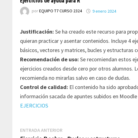
Ejercicios de ayuda para R
por
EQUIPO T7 CURSO 2324
9 enero 2024
Justificación:
Se ha creado este recurso para prop
quieran practicar y asentar contenidos. Incluye 4 e
básicos, vectores y matrices, bucles y estructuras c
Recomendación de uso:
Se recomiendan estos eje
ejercicios creados desde cero por otros alumnos. Lo
recomienda no mirarlas salvo en caso de dudas.
Control de calidad:
El contenido ha sido aprobad
información sacada de apuntes subidos en Moodle
EJERCICIOS
Navegación
Entrada
ENTRADA ANTERIOR
de
anterior: