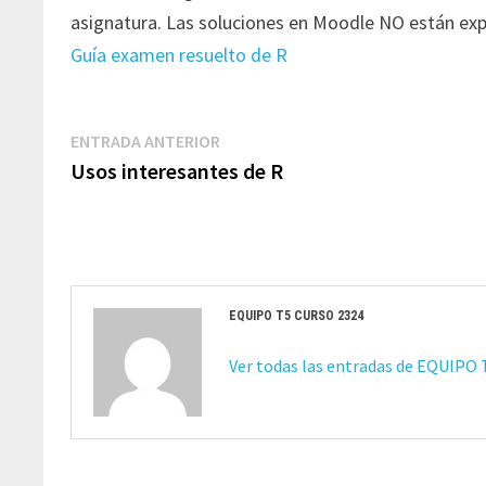
asignatura. Las soluciones en Moodle NO están expli
Guía examen resuelto de R
Navegación
Entrada
ENTRADA ANTERIOR
de
anterior:
Usos interesantes de R
entradas
EQUIPO T5 CURSO 2324
Ver todas las entradas de EQUIPO