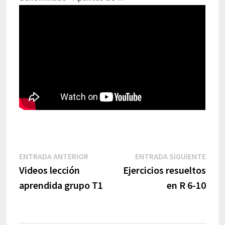
Navegación
Entrada
Entr
ENTRADA ANTERIOR
ENTRADA SIGUIENTE
de
anterior:
sigui
Videos lección
Ejercicios resueltos
entradas
aprendida grupo T1
en R 6-10