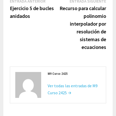
Entrada
Entr
ENTRADA ANTERIOR
ENTRADA SIGUIENTE
de
anterior:
sigui
Ejercicio 5 de bucles
Recurso para calcular
entradas
anidados
polinomio
interpolador por
resolución de
sistemas de
ecuaciones
M9 Curso 2425
Ver todas las entradas de M9
Curso 2425 →