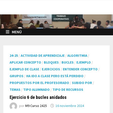
Saltar
al
contenido
MENÚ
24-25
/
ACTIVIDAD DE APRENDIZAJE
/
ALGORITMIA
/
APLICAR CONCEPTO
/
BLOQUES
/
BUCLES
/
EJEMPLO
/
EJEMPLO DE CLASE
/
EJERCICIOS
/
ENTENDER CONCEPTO
/
GRUPOS
/
HA IDO A CLASE PERO ESTÁ PERDIDO
/
PROPUESTOS POR EL PROFESORADO
/
SUBIDO POR
/
TEMAS
/
TIPO ALUMNADO
/
TIPO DE RECURSOS
Ejercicio 6 de bucles anidados
por
M9 Curso 2425
16 noviembre 2024