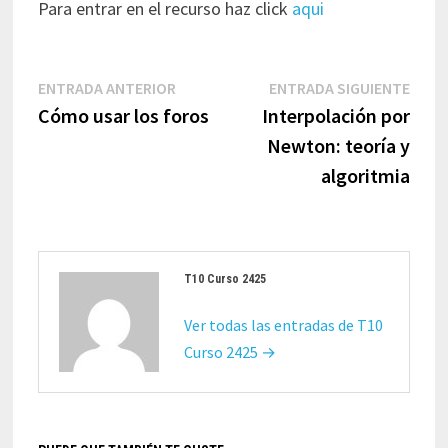
Para entrar en el recurso haz click
aqui
Navegación
Entrada
Entr
ENTRADA ANTERIOR
ENTRADA SIGUIENTE
de
anterior:
sigui
Cómo usar los foros
Interpolación por
entradas
Newton: teoría y
algoritmia
T10 Curso 2425
Ver todas las entradas de T10
Curso 2425 →