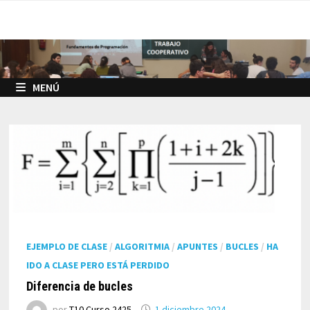
Saltar
al
contenido
MENÚ
EJEMPLO DE CLASE
/
ALGORITMIA
/
APUNTES
/
BUCLES
/
HA
IDO A CLASE PERO ESTÁ PERDIDO
Diferencia de bucles
por
T10 Curso 2425
1 diciembre 2024