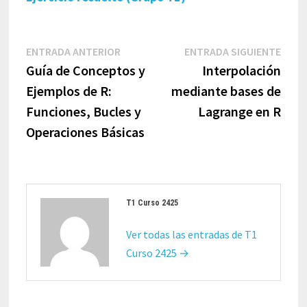
Navegación
Entrada
Entr
ENTRADA ANTERIOR
ENTRADA SIGUIENTE
de
anterior:
sigui
Guía de Conceptos y
Interpolación
entradas
Ejemplos de R:
mediante bases de
Funciones, Bucles y
Lagrange en R
Operaciones Básicas
T1 Curso 2425
Ver todas las entradas de T1
Curso 2425 →