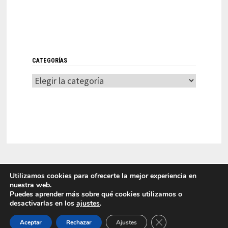
CATEGORÍAS
Categorías
Utilizamos cookies para ofrecerte la mejor experiencia en
nuestra web.
Puedes aprender más sobre qué cookies utilizamos o
desactivarlas en los
ajustes
.
LITI 2025 Laboratorio de Innovación en Tecnologías de la
CERRAR EL BANNER
Información Funciona con
WordPress
y
Bam
.
Aceptar
Rechazar
Ajustes