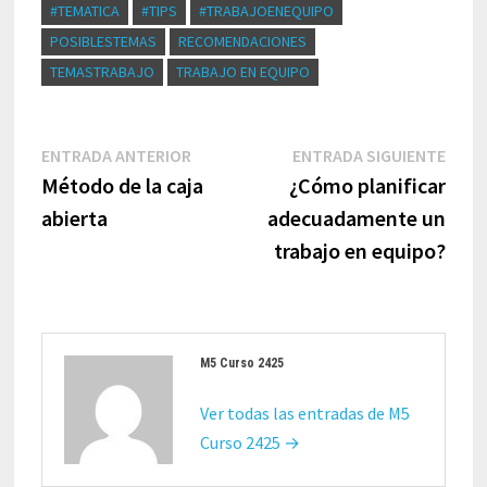
#TEMATICA
#TIPS
#TRABAJOENEQUIPO
POSIBLESTEMAS
RECOMENDACIONES
TEMASTRABAJO
TRABAJO EN EQUIPO
Navegación
Entrada
Entr
ENTRADA ANTERIOR
ENTRADA SIGUIENTE
de
anterior:
sigui
Método de la caja
¿Cómo planificar
entradas
abierta
adecuadamente un
trabajo en equipo?
M5 Curso 2425
Ver todas las entradas de M5
Curso 2425 →