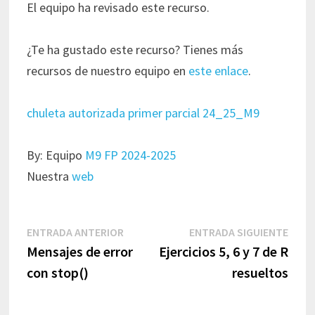
El equipo ha revisado este recurso.
¿Te ha gustado este recurso? Tienes más
recursos de nuestro equipo en
este enlace
.
chuleta autorizada primer parcial 24_25_M9
By: Equipo
M9 FP 2024-2025
Nuestra
web
Navegación
Entrada
Entr
ENTRADA ANTERIOR
ENTRADA SIGUIENTE
de
anterior:
sigui
Mensajes de error
Ejercicios 5, 6 y 7 de R
entradas
con stop()
resueltos