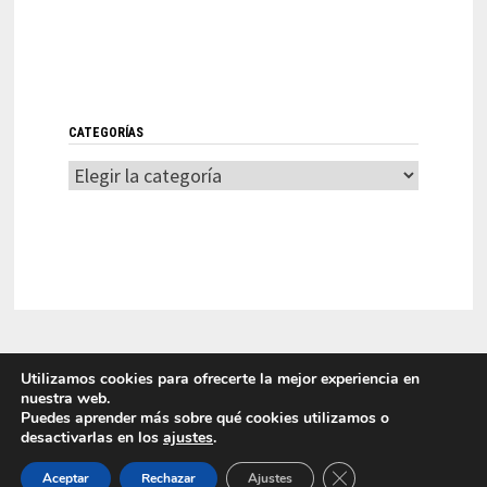
CATEGORÍAS
Categorías
Utilizamos cookies para ofrecerte la mejor experiencia en
nuestra web.
Puedes aprender más sobre qué cookies utilizamos o
desactivarlas en los
ajustes
.
LITI 2025 Laboratorio de Innovación en Tecnologías de la
CERRAR EL BANNER
Información Funciona con
WordPress
y
Bam
.
Aceptar
Rechazar
Ajustes