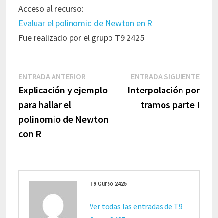
Acceso al recurso:
Evaluar el polinomio de Newton en R
Fue realizado por el grupo T9 2425
Navegación
Entrada
Entr
ENTRADA ANTERIOR
ENTRADA SIGUIENTE
de
anterior:
sigui
Explicación y ejemplo
Interpolación por
entradas
para hallar el
tramos parte I
polinomio de Newton
con R
T9 Curso 2425
Ver todas las entradas de T9