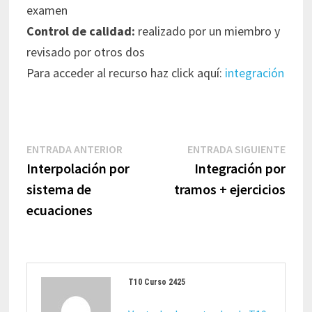
examen
Control de calidad:
realizado por un miembro y
revisado por otros dos
Para acceder al recurso haz click aquí:
integración
Navegación
Entrada
Entr
ENTRADA ANTERIOR
ENTRADA SIGUIENTE
de
anterior:
sigui
Interpolación por
Integración por
entradas
sistema de
tramos + ejercicios
ecuaciones
T10 Curso 2425