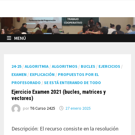
Saltar
al
contenido
MENÚ
24-25
/
ALGORITMIA
/
ALGORITMOS
/
BUCLES
/
EJERCICIOS
/
EXAMEN
/
EXPLICACIÓN
/
PROPUESTOS POR EL
PROFESORADO
/
SE ESTÁ ENTERANDO DE TODO
Ejercicio Examen 2021 (bucles, matrices y
vectores)
por
T6 Curso 2425
27 enero 2025
Descripción: El recurso consiste en la resolución