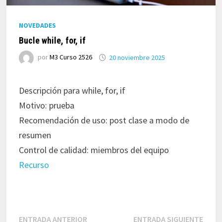
NOVEDADES
Bucle while, for, if
por
M3 Curso 2526
20 noviembre 2025
Descripción para while, for, if
Motivo: prueba
Recomendación de uso: post clase a modo de
resumen
Control de calidad: miembros del equipo
Recurso
Navegación
Entrada
Entr
ENTRADA ANTERIOR
ENTRADA SIGUIENTE