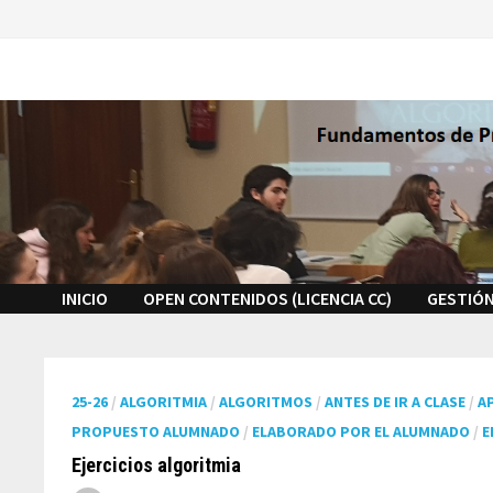
Saltar
al
contenido
INICIO
OPEN CONTENIDOS (LICENCIA CC)
GESTIÓN
25-26
/
ALGORITMIA
/
ALGORITMOS
/
ANTES DE IR A CLASE
/
A
PROPUESTO ALUMNADO
/
ELABORADO POR EL ALUMNADO
/
E
Ejercicios algoritmia