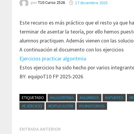
por
T10 Curso 2526
17 diciembre 2025
Este recurso es más práctico que el resto ya que ha
terminar de asentar la teoría, por ello hemos pues
alumnos practiquen. Además vienen con las soluci
A continuación el documento con los ejercicios
Ejercicios practicar algoritmia
Estos ejercicios ha sido hecho por varios integrant
BY: equipoT10 FP 2025-2026
ETIQUETADO
#ALGORITMIA
#ALUMNOS
#APUNTES
#B
#EJERCICIO
#EXPLICACIÓN
#SUMATORIOS
Navegación
Entrada
ENTRADA ANTERIOR
de