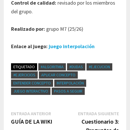
Control de calidad:
revisado por los miembros
del grupo.
Realizado por:
grupo M7 (25/26)
Enlace al juego:
juego interpolación
ETIQUETADO
#ALGORITMIA
#DUDAS
#EJECUCION
#EJERCICIOS
APLICAR CONCEPTO
ENTENDER CONCEPTO
INTERPOLACIÓN
JUEGO INTERACTIVO
PASOS A SEGUIR
Navegación
Entrada
Entr
ENTRADA ANTERIOR
ENTRADA SIGUIENTE
de
anterior:
sigui
GUÍA DE LA WIKI
Cuestionario 3:
entradas