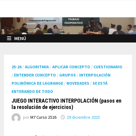
Saltar
al
contenido
MENÚ
25-26
/
ALGORITMIA
/
APLICAR CONCEPTO
/
CUESTIONARIO
/
ENTENDER CONCEPTO
/
GRUPOS
/
INTERPOLACIÓN
POLINÓMICA DE LAGRANGE
/
NOVEDADES
/
SE ESTÁ
ENTERANDO DE TODO
JUEGO INTERACTIVO INTERPOLACIÓN (pasos en
la resolución de ejercicios)
por
M7 Curso 2526
29 diciembre 2025