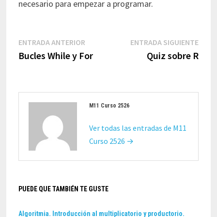
necesario para empezar a programar.
Navegación
Entrada
Entr
ENTRADA ANTERIOR
ENTRADA SIGUIENTE
de
anterior:
sigui
Bucles While y For
Quiz sobre R
entradas
M11 Curso 2526
Ver todas las entradas de M11
Curso 2526 →
PUEDE QUE TAMBIÉN TE GUSTE
Algoritmia. Introducción al multiplicatorio y productorio.