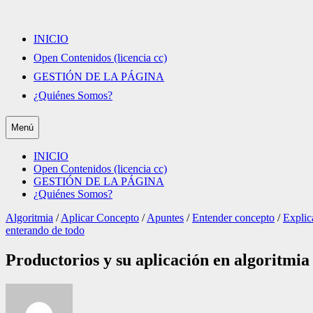
Saltar
al
contenido
INICIO
Open Contenidos (licencia cc)
GESTIÓN DE LA PÁGINA
¿Quiénes Somos?
Menú
INICIO
Open Contenidos (licencia cc)
GESTIÓN DE LA PÁGINA
¿Quiénes Somos?
Algoritmia
/
Aplicar Concepto
/
Apuntes
/
Entender concepto
/
Explic
enterando de todo
Productorios y su aplicación en algoritmia