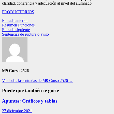
claridad, coherencia y adecuación al nivel del alumnado.
PRODUCTORIOS
Navegación
Entrada
Entrada anterior
anterior:
Resumen Funciones
de
Entrada
Entrada siguiente
entradas
siguiente:
Sentencias de ruptura o aviso
M9 Curso 2526
Ver todas las entradas de M9 Curso 2526 →
Puede que también te guste
Apuntes: Gráficos y tablas
27 diciembre 2021