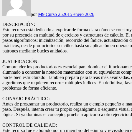
por
M9 Curso 2526
15 enero 2026
DESCRIPCIÓN:
Este recurso está dedicado a explicar de forma clara cómo se construy
por su presencia en multitud de ejercicios y estructuras de cálculo. El
pasos algorítmicos: inicialización, recorrido del índice, actualizació
prácticos, desde productorios sencillos hasta su aplicación en operac
patrones mediante bucles anidados.
JUSTIFICACIÓN:
Comprender los productorios es esencial para dominar el funcionamie
alumnado a conectar la notación matemática con su equivalente compu
bucle bien estructurado. También prepara para tareas más avanzadas, 
algoritmos que requieren recorrer múltiples índices. En definitiva, f
problemas de forma eficiente.
CONSEJO PRÁCTICO:
Antes de programar un productorio, realiza un ejemplo pequeño a ma
paso. Después, intenta crear tu propio organigrama o esquema visual de
lógica. Si ya dominas el concepto, prueba a aplicarlo a otro ejercicio
CONTROL DE CALIDAD:
Este recurso fue elaborado por un miembro del equipo y revisado en el 