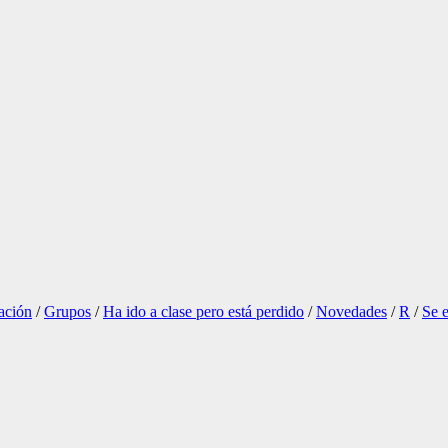
ación
/
Grupos
/
Ha ido a clase pero está perdido
/
Novedades
/
R
/
Se e