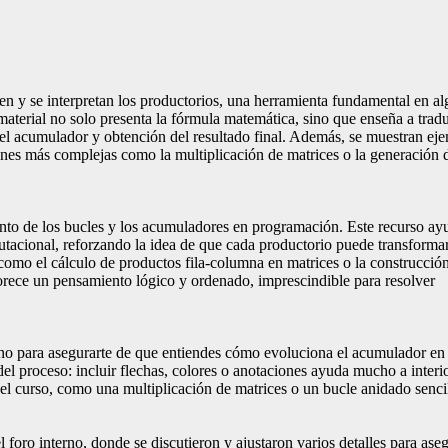
en y se interpretan los productorios, una herramienta fundamental en al
 material no solo presenta la fórmula matemática, sino que enseña a tradu
n del acumulador y obtención del resultado final. Además, se muestran ej
iones más complejas como la multiplicación de matrices o la generación 
nto de los bucles y los acumuladores en programación. Este recurso ay
tacional, reforzando la idea de que cada productorio puede transforma
como el cálculo de productos fila‑columna en matrices o la construcció
avorece un pensamiento lógico y ordenado, imprescindible para resolver
no para asegurarte de que entiendes cómo evoluciona el acumulador en
l proceso: incluir flechas, colores o anotaciones ayuda mucho a interio
 del curso, como una multiplicación de matrices o un bucle anidado senci
foro interno, donde se discutieron y ajustaron varios detalles para ase