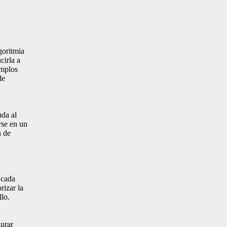
goritmia
cirla a
emplos
de
uda al
rse en un
n de
 cada
rizar la
llo.
gurar