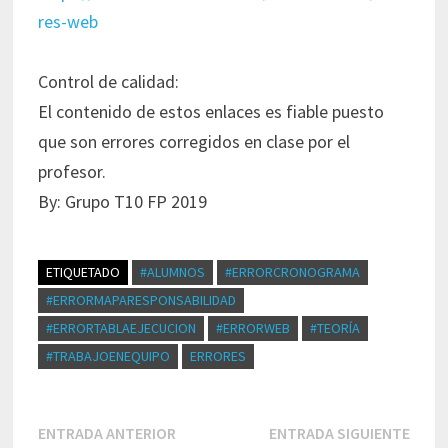
res-web
Control de calidad:
El contenido de estos enlaces es fiable puesto
que son errores corregidos en clase por el
profesor.
By: Grupo T10 FP 2019
ETIQUETADO
#ALUMNOS
#ERRORCRONOGRAMA
#ERRORMAPARESPONSABILIDAD
#ERRORTABLAEJECUCION
#ERRORWEB
#TEORÍA
#TRABAJOENEQUIPO
ERRORES
Navegación
Entrada
Entr
ENTRADA ANTERIOR
ENTRADA SIGUIENTE
de