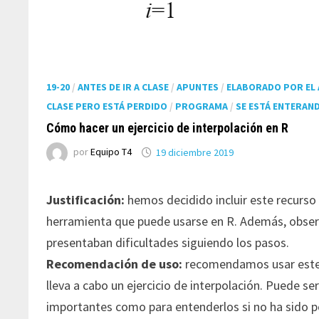
19-20
/
ANTES DE IR A CLASE
/
APUNTES
/
ELABORADO POR EL
CLASE PERO ESTÁ PERDIDO
/
PROGRAMA
/
SE ESTÁ ENTERAN
Cómo hacer un ejercicio de interpolación en R
por
Equipo T4
19 diciembre 2019
Justificación:
hemos decidido incluir este recurso 
herramienta que puede usarse en R. Además, obse
presentaban dificultades siguiendo los pasos.
Recomendación de uso:
recomendamos usar este re
lleva a cabo un ejercicio de interpolación. Puede se
importantes como para entenderlos si no ha sido posi