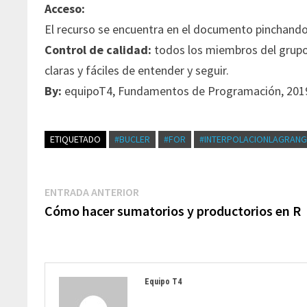
Acceso:
El recurso se encuentra en el documento pinchand
Control de calidad:
todos los miembros del grupo 
claras y fáciles de entender y seguir.
By:
equipoT4, Fundamentos de Programación, 201
ETIQUETADO
#BUCLER
#FOR
#INTERPOLACIONLAGRANG
Navegación
Entrada
ENTRADA ANTERIOR
de
anterior:
Cómo hacer sumatorios y productorios en R
entradas
Equipo T4